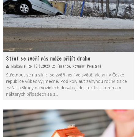
Střet se zvěří vás může přijít draho
Makawiel
16.8.2023
Finance
,
Novinky
,
Pojištění
Střetnout se na silnici se zvěří není ve světě, ale ani v České
republice vůbec výjimečné. Pod koly aut zahynou ročně tisíce
zvířat a škody na vozidlech dosahují desítek tisíc korun a v
některých případech se z
...