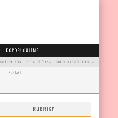
DOPORUČUJEME
RICKÁ HYPOTÉKA
KDE SI PŮJČIT?
KDE SEHNAT HYPOTÉKU?
KONTAKT
RUBRIKY