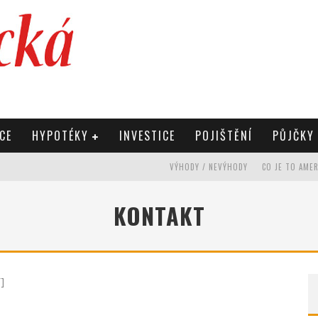
CE
HYPOTÉKY
INVESTICE
POJIŠTĚNÍ
PŮJČKY
VÝHODY / NEVÝHODY
CO JE TO AME
KONTAKT
]