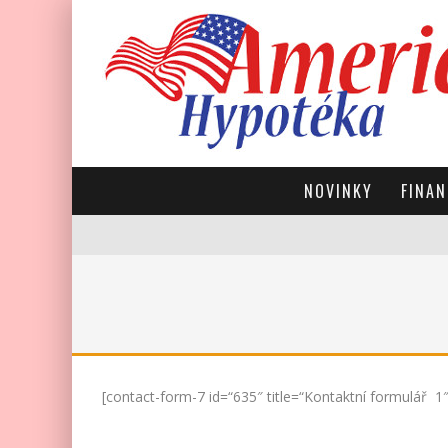
NOVINKY
FINAN
[contact-form-7 id=“635″ title=“Kontaktní formulář 1″