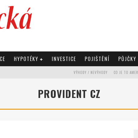
CE
HYPOTÉKY
INVESTICE
POJIŠTĚNÍ
PŮJČKY
VÝHODY / NEVÝHODY
CO JE TO AME
PROVIDENT CZ