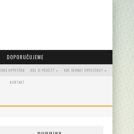
DOPORUČUJEME
RICKÁ HYPOTÉKA
KDE SI PŮJČIT?
KDE SEHNAT HYPOTÉKU?
KONTAKT