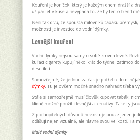
Kouření je koníček, který je každým dnem dražší a dra
už pár let v kuse a nevypadá to, že by tento trend mě
Není tak divu, že spousta milovníků tabáku přemýšlí, 
možností je investice do vodní dýmky.
Levnější kouření
Vodní dýmky nejsou samy o sobě zrovna levné. Rozhod
kuřáci cigarety kupují několikrát do týdne, zatímco d
desetiletí.
Samozřejmě, že jednou za čas je potřeba do ní nějaké
dýmky
. Tu je ovšem možné snadno nahradit třeba v
Stále si samozřejmě musí člověk kupovat tabák, nic
klidně možné použít i levnější alternativy. Také ty jsou
Z pochopitelných důvodů neexistuje pouze jeden jedi
odlišují nejen vizuálně, ale hlavně svou velikostí. Ta 
Malé vodní dýmky