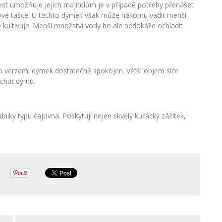
ost umožňuje jejich majitelům je v případě potřeby přenášet
litové tašce. U těchto dýmek však může někomu vadit menší
kultivuje. Menší množství vody ho ale nedokáže ochladit
ito verzemi dýmek dostatečně spokojen. Větší objem sice
 chuť dýmu.
niky typu čajovna. Poskytují nejen skvělý kuřácký zážitek,