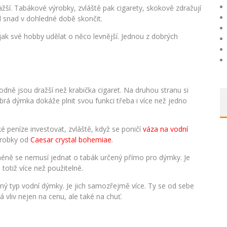
žší. Tabákové výrobky, zvláště pak cigarety, skokově zdražují
l snad v dohledné době skončit.
jak své hobby udělat o něco levnější. Jednou z dobrých
ně jsou dražší než krabička cigaret. Na druhou stranu si
obrá dýmka dokáže plnit svou funkci třeba i více než jedno
 peníze investovat, zvláště, když se poničí
váza na vodní
ýrobky od
Caesar crystal bohemiae
.
méně se nemusí jednat o tabák určený přímo pro dýmky. Je
 totiž více než použitelné.
ný typ vodní dýmky. Je jich samozřejmě více. Ty se od sebe
má vliv nejen na cenu, ale také na chuť.