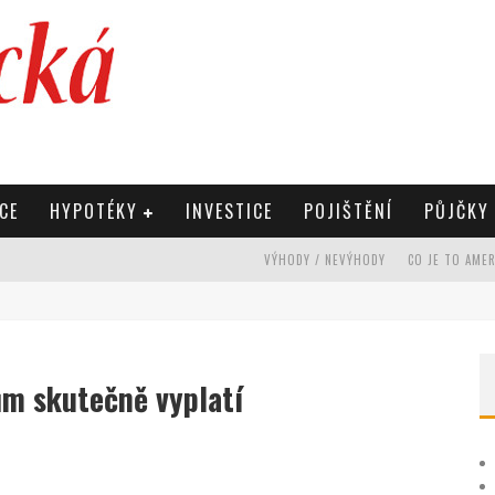
CE
HYPOTÉKY
INVESTICE
POJIŠTĚNÍ
PŮJČKY
VÝHODY / NEVÝHODY
CO JE TO AME
m skutečně vyplatí